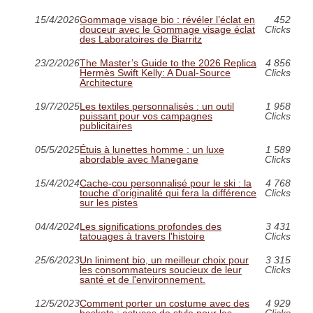
15/4/2026
Gommage visage bio : révéler l’éclat en
452
douceur avec le Gommage visage éclat
Clicks
des Laboratoires de Biarritz
23/2/2026
The Master’s Guide to the 2026 Replica
4 856
Hermès Swift Kelly: A Dual-Source
Clicks
Architecture
19/7/2025
Les textiles personnalisés : un outil
1 958
puissant pour vos campagnes
Clicks
publicitaires
05/5/2025
Étuis à lunettes homme : un luxe
1 589
abordable avec Manegane
Clicks
15/4/2024
Cache-cou personnalisé pour le ski : la
4 768
touche d'originalité qui fera la différence
Clicks
sur les pistes
04/4/2024
Les significations profondes des
3 431
tatouages à travers l'histoire
Clicks
25/6/2023
Un liniment bio, un meilleur choix pour
3 315
les consommateurs soucieux de leur
Clicks
santé et de l'environnement.
12/5/2023
Comment porter un costume avec des
4 929
baskets : astuces de style pour les
Clicks