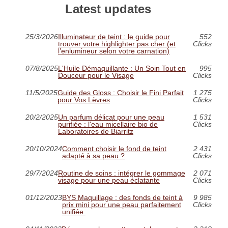
Latest updates
25/3/2026
Illuminateur de teint : le guide pour
552
trouver votre highlighter pas cher (et
Clicks
l’enlumineur selon votre carnation)
07/8/2025
L'Huile Démaquillante : Un Soin Tout en
995
Douceur pour le Visage
Clicks
11/5/2025
Guide des Gloss : Choisir le Fini Parfait
1 275
pour Vos Lèvres
Clicks
20/2/2025
Un parfum délicat pour une peau
1 531
purifiée : l'eau micellaire bio de
Clicks
Laboratoires de Biarritz
20/10/2024
Comment choisir le fond de teint
2 431
adapté à sa peau ?
Clicks
29/7/2024
Routine de soins : intégrer le gommage
2 071
visage pour une peau éclatante
Clicks
01/12/2023
BYS Maquillage : des fonds de teint à
9 985
prix mini pour une peau parfaitement
Clicks
unifiée.