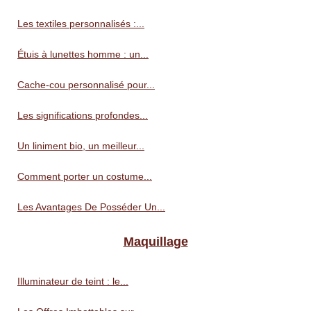
Les textiles personnalisés :...
Étuis à lunettes homme : un...
Cache-cou personnalisé pour...
Les significations profondes...
Un liniment bio, un meilleur...
Comment porter un costume...
Les Avantages De Posséder Un...
Maquillage
Illuminateur de teint : le...