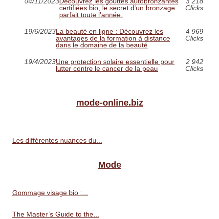
04/11/2023
Découvrez les gouttes autobronzantes
3 218
certifiées bio, le secret d'un bronzage
Clicks
parfait toute l'année.
19/6/2023
La beauté en ligne : Découvrez les
4 969
avantages de la formation à distance
Clicks
dans le domaine de la beauté
19/4/2023
Une protection solaire essentielle pour
2 942
lutter contre le cancer de la peau
Clicks
mode-online.biz
Les différentes nuances du...
Mode
Gommage visage bio :...
The Master’s Guide to the...