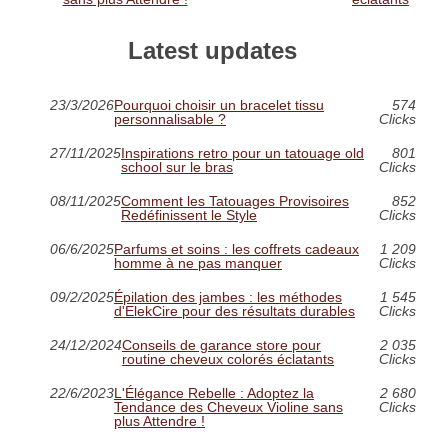
Latest updates
23/3/2026
Pourquoi choisir un bracelet tissu
574
personnalisable ?
Clicks
27/11/2025
Inspirations retro pour un tatouage old
801
school sur le bras
Clicks
08/11/2025
Comment les Tatouages Provisoires
852
Redéfinissent le Style
Clicks
06/6/2025
Parfums et soins : les coffrets cadeaux
1 209
homme à ne pas manquer
Clicks
09/2/2025
Épilation des jambes : les méthodes
1 545
d'ElekCire pour des résultats durables
Clicks
24/12/2024
Conseils de garance store pour
2 035
routine cheveux colorés éclatants
Clicks
22/6/2023
L'Élégance Rebelle : Adoptez la
2 680
Tendance des Cheveux Violine sans
Clicks
plus Attendre !