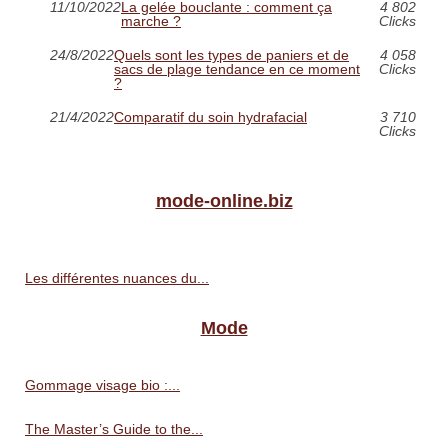
11/10/2022
La gelée bouclante : comment ça
4 802
marche ?
Clicks
24/8/2022
Quels sont les types de paniers et de
4 058
sacs de plage tendance en ce moment
Clicks
?
21/4/2022
Comparatif du soin hydrafacial
3 710
Clicks
mode-online.biz
Les différentes nuances du...
Mode
Gommage visage bio :...
The Master’s Guide to the...