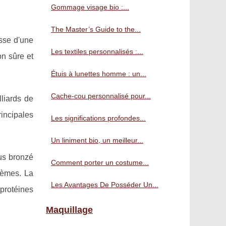
Gommage visage bio :...
The Master’s Guide to the...
isse d'une
Les textiles personnalisés :...
on sûre et
Étuis à lunettes homme : un...
Cache-cou personnalisé pour...
liards de
incipales
Les significations profondes...
Un liniment bio, un meilleur...
lus bronzé
Comment porter un costume...
rèmes. La
Les Avantages De Posséder Un...
 protéines
Maquillage