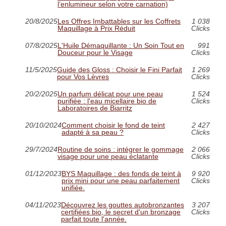
l’enlumineur selon votre carnation)
20/8/2025
Les Offres Imbattables sur les Coffrets
1 038
Maquillage à Prix Réduit
Clicks
07/8/2025
L'Huile Démaquillante : Un Soin Tout en
991
Douceur pour le Visage
Clicks
11/5/2025
Guide des Gloss : Choisir le Fini Parfait
1 269
pour Vos Lèvres
Clicks
20/2/2025
Un parfum délicat pour une peau
1 524
purifiée : l'eau micellaire bio de
Clicks
Laboratoires de Biarritz
20/10/2024
Comment choisir le fond de teint
2 427
adapté à sa peau ?
Clicks
29/7/2024
Routine de soins : intégrer le gommage
2 066
visage pour une peau éclatante
Clicks
01/12/2023
BYS Maquillage : des fonds de teint à
9 920
prix mini pour une peau parfaitement
Clicks
unifiée.
04/11/2023
Découvrez les gouttes autobronzantes
3 207
certifiées bio, le secret d'un bronzage
Clicks
parfait toute l'année.