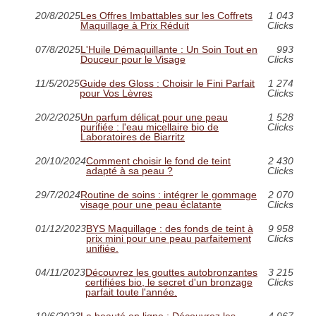
20/8/2025
Les Offres Imbattables sur les Coffrets
1 043
Maquillage à Prix Réduit
Clicks
07/8/2025
L'Huile Démaquillante : Un Soin Tout en
993
Douceur pour le Visage
Clicks
11/5/2025
Guide des Gloss : Choisir le Fini Parfait
1 274
pour Vos Lèvres
Clicks
20/2/2025
Un parfum délicat pour une peau
1 528
purifiée : l'eau micellaire bio de
Clicks
Laboratoires de Biarritz
20/10/2024
Comment choisir le fond de teint
2 430
adapté à sa peau ?
Clicks
29/7/2024
Routine de soins : intégrer le gommage
2 070
visage pour une peau éclatante
Clicks
01/12/2023
BYS Maquillage : des fonds de teint à
9 958
prix mini pour une peau parfaitement
Clicks
unifiée.
04/11/2023
Découvrez les gouttes autobronzantes
3 215
certifiées bio, le secret d'un bronzage
Clicks
parfait toute l'année.
19/6/2023
La beauté en ligne : Découvrez les
4 967