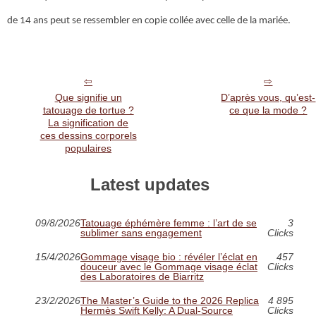
de 14 ans peut se ressembler en copie collée avec celle de la mariée.
Que signifie un
D’après vous, qu’est-
tatouage de tortue ?
ce que la mode ?
La signification de
ces dessins corporels
populaires
Latest updates
09/8/2026
Tatouage éphémère femme : l’art de se
3
sublimer sans engagement
Clicks
15/4/2026
Gommage visage bio : révéler l’éclat en
457
douceur avec le Gommage visage éclat
Clicks
des Laboratoires de Biarritz
23/2/2026
The Master’s Guide to the 2026 Replica
4 895
Hermès Swift Kelly: A Dual-Source
Clicks