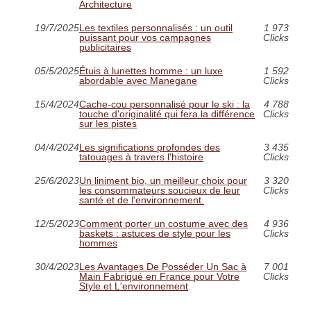
Architecture
19/7/2025
Les textiles personnalisés : un outil
1 973
puissant pour vos campagnes
Clicks
publicitaires
05/5/2025
Étuis à lunettes homme : un luxe
1 592
abordable avec Manegane
Clicks
15/4/2024
Cache-cou personnalisé pour le ski : la
4 788
touche d'originalité qui fera la différence
Clicks
sur les pistes
04/4/2024
Les significations profondes des
3 435
tatouages à travers l'histoire
Clicks
25/6/2023
Un liniment bio, un meilleur choix pour
3 320
les consommateurs soucieux de leur
Clicks
santé et de l'environnement.
12/5/2023
Comment porter un costume avec des
4 936
baskets : astuces de style pour les
Clicks
hommes
30/4/2023
Les Avantages De Posséder Un Sac à
7 001
Main Fabriqué en France pour Votre
Clicks
Style et L'environnement