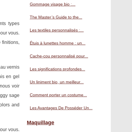
Gommage visage bio :...
The Master’s Guide to the...
nts types
Les textiles personnalisés :...
pour vous.
finitions,
Étuis à lunettes homme : un...
Cache-cou personnalisé pour...
eau vernis
Les significations profondes...
is en gel
Un liniment bio, un meilleur...
 nous voir
Comment porter un costume...
eggy sage
olors and
Les Avantages De Posséder Un...
Maquillage
pour vous.