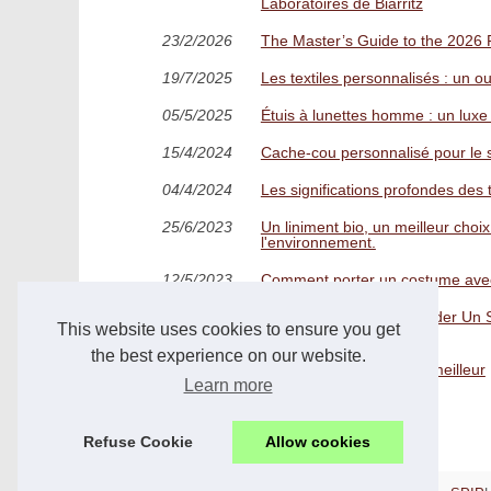
Laboratoires de Biarritz
23/2/2026
The Master’s Guide to the 2026 R
19/7/2025
Les textiles personnalisés : un o
05/5/2025
Étuis à lunettes homme : un lu
15/4/2024
Cache-cou personnalisé pour le ski
04/4/2024
Les significations profondes des t
25/6/2023
Un liniment bio, un meilleur cho
l'environnement.
12/5/2023
Comment porter un costume avec
30/4/2023
Les Avantages De Posséder Un Sa
This website uses cookies to ensure you get
L'environnement
the best experience on our website.
16/4/2023
Le bon, le mauvais et le meilleur
Learn more
Refuse Cookie
Allow cookies