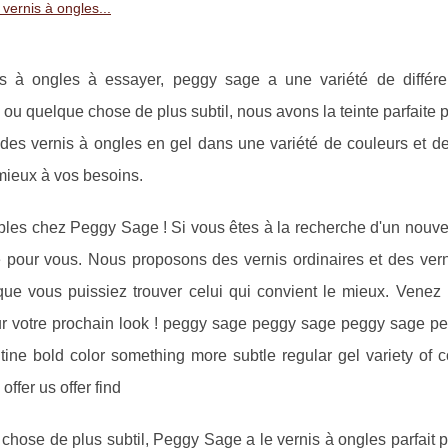
 vernis à ongles...
s à ongles à essayer, peggy sage a une variété de différe
ou quelque chose de plus subtil, nous avons la teinte parfaite 
es vernis à ongles en gel dans une variété de couleurs et de 
 mieux à vos besoins.
ibles chez Peggy Sage ! Si vous êtes à la recherche d'un nouv
 pour vous. Nous proposons des vernis ordinaires et des vern
 que vous puissiez trouver celui qui convient le mieux. Venez
 pour votre prochain look ! peggy sage peggy sage peggy sage p
ne bold color something more subtle regular gel variety of c
offer us offer find
hose de plus subtil, Peggy Sage a le vernis à ongles parfait 