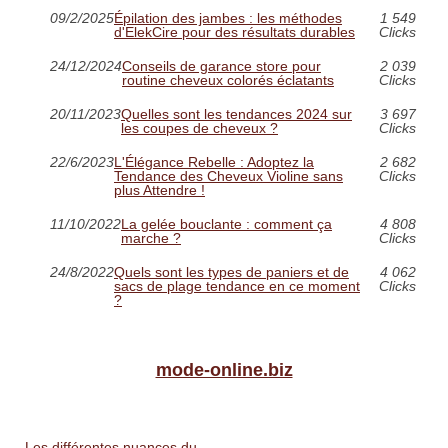
09/2/2025
Épilation des jambes : les méthodes
1 549
d'ElekCire pour des résultats durables
Clicks
24/12/2024
Conseils de garance store pour
2 039
routine cheveux colorés éclatants
Clicks
20/11/2023
Quelles sont les tendances 2024 sur
3 697
les coupes de cheveux ?
Clicks
22/6/2023
L'Élégance Rebelle : Adoptez la
2 682
Tendance des Cheveux Violine sans
Clicks
plus Attendre !
11/10/2022
La gelée bouclante : comment ça
4 808
marche ?
Clicks
24/8/2022
Quels sont les types de paniers et de
4 062
sacs de plage tendance en ce moment
Clicks
?
mode-online.biz
Les différentes nuances du...