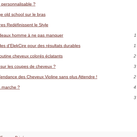
u personnalisable ?
ge old school sur le bras
es Redéfinissent le Style
 cadeaux homme à ne pas manquer
1
des d'ElekCire pour des résultats durables
1
outine cheveux colorés éclatants
2
 sur les coupes de cheveux ?
3
Tendance des Cheveux Violine sans plus Attendre !
2
a marche ?
4
3