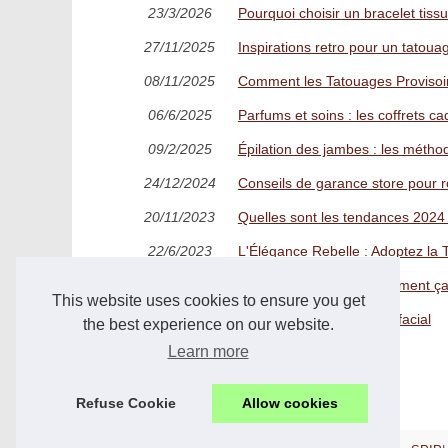
23/3/2026
Pourquoi choisir un bracelet tiss
27/11/2025
Inspirations retro pour un tatoua
08/11/2025
Comment les Tatouages Provisoir
06/6/2025
Parfums et soins : les coffrets
09/2/2025
Épilation des jambes : les métho
24/12/2024
Conseils de garance store pour r
20/11/2023
Quelles sont les tendances 2024
22/6/2023
L'Élégance Rebelle : Adoptez la 
11/10/2022
La gelée bouclante : comment ç
This website uses cookies to ensure you get
21/4/2022
Comparatif du soin hydrafacial
the best experience on our website.
Learn more
Refuse Cookie
Allow cookies